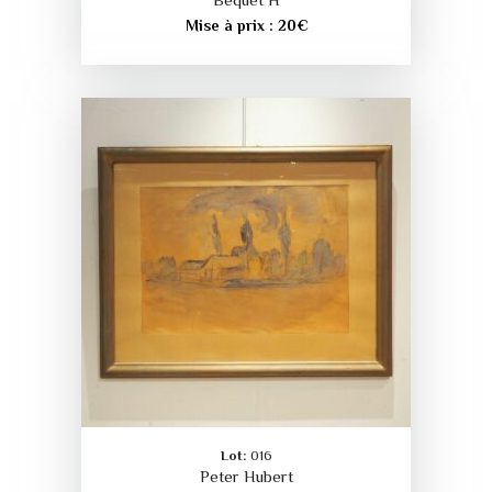
Bequet H
Mise à prix :
20
€
Lot:
016
Peter Hubert