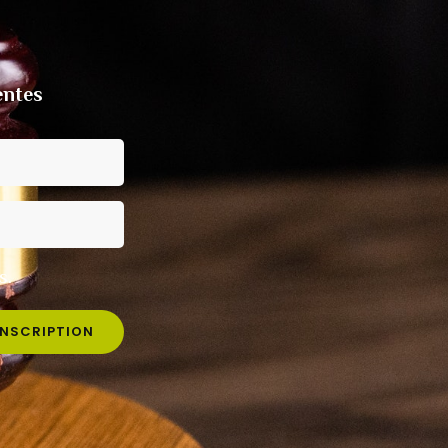
entes
s.
INSCRIPTION