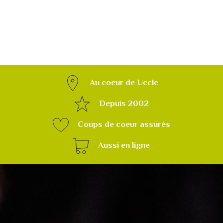
Au coeur de Uccle
Depuis 2002
Coups de coeur assurés
Aussi en ligne