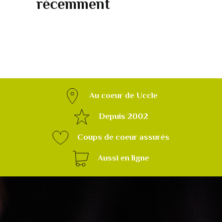
récemment
Au coeur de Uccle
Depuis 2002
Coups de coeur assurés
Aussi en ligne