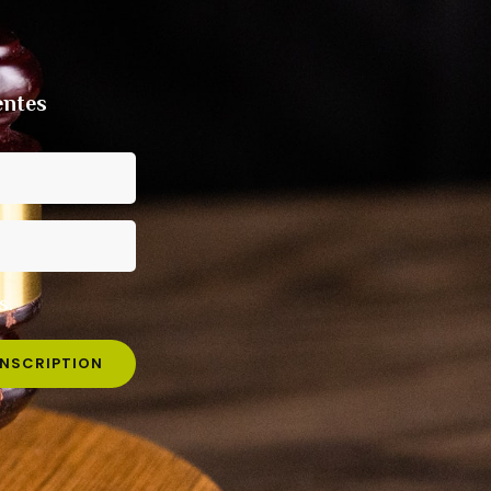
entes
s.
INSCRIPTION