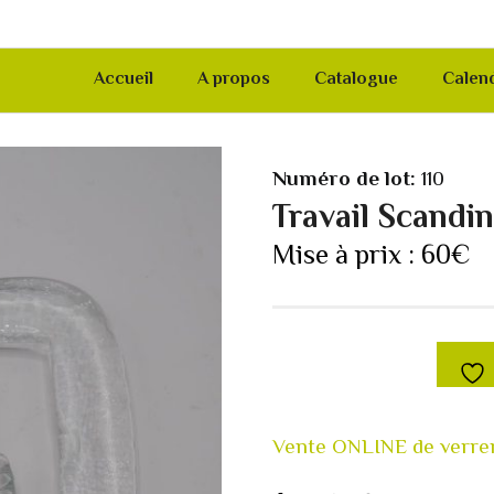
Accueil
A propos
Catalogue
Calend
Numéro de lot:
110
Travail Scandi
Mise à prix :
60
€