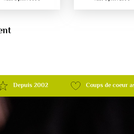
ent
Depuis 2002
Coups de coeur a