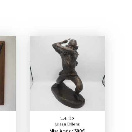
Lot:
120
Juliaan Dillens
Mise à prix :
300
€