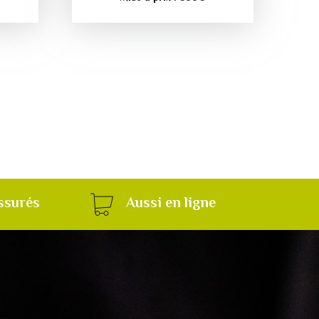
ssurés
Aussi en ligne