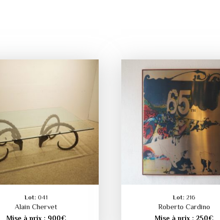
Lot:
041
Lot:
216
Alain Chervet
Roberto Cardino
Mise à prix :
900
€
Mise à prix :
250
€