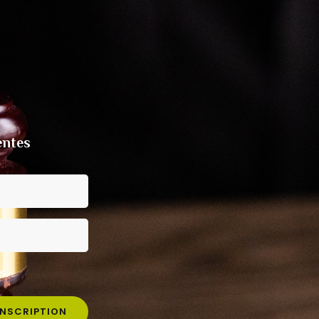
entes
s.
INSCRIPTION