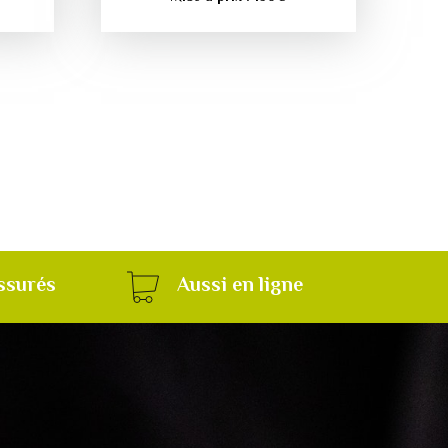
ssurés
Aussi en ligne