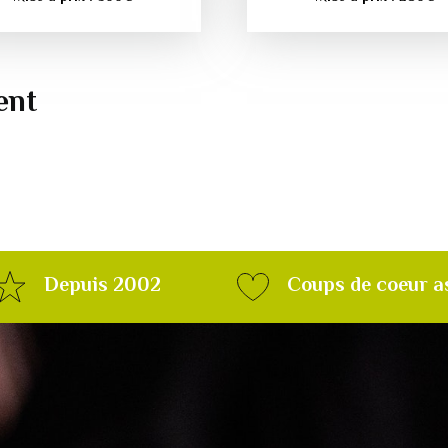
ent
Depuis 2002
Coups de coeur a