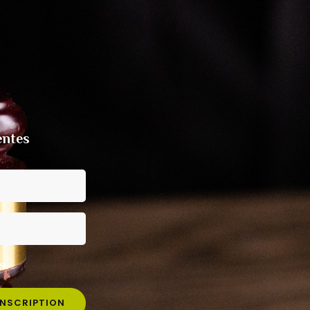
entes
s.
INSCRIPTION