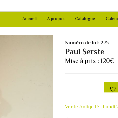
Accueil
A propos
Catalogue
Calend
Numéro de lot:
275
Paul Serste
Mise à prix :
120
€