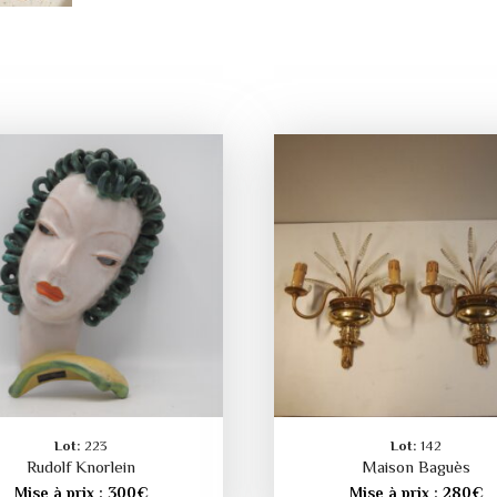
Lot:
223
Lot:
142
Rudolf Knorlein
Maison Baguès
Mise à prix :
300
€
Mise à prix :
280
€