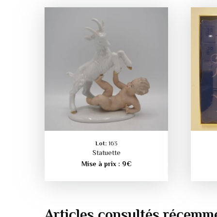
Lot:
163
Statuette
Mise à prix :
9
€
Articles consultés récemm