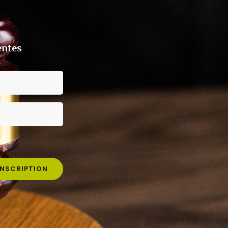
entes
s.
INSCRIPTION