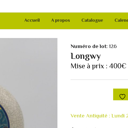
Accueil
A propos
Catalogue
Calend
Numéro de lot:
126
Longwy
Mise à prix :
400
€