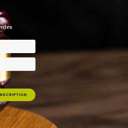
entes
s.
INSCRIPTION