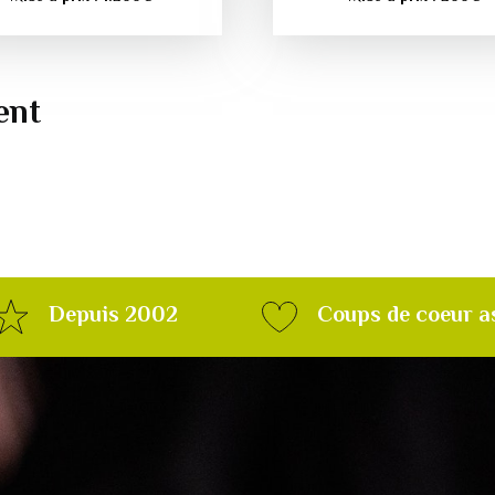
ent
Depuis 2002
Coups de coeur a