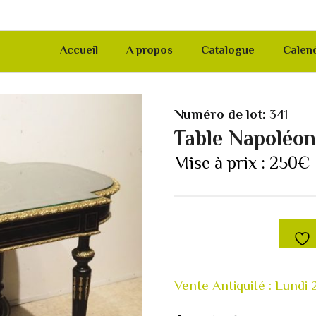
Accueil
A propos
Catalogue
Calend
Numéro de lot:
341
Table Napoléo
Mise à prix :
250
€