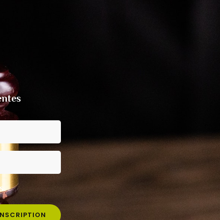
entes
s.
INSCRIPTION