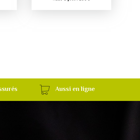
ssurés
Aussi en ligne