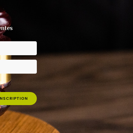
entes
s.
INSCRIPTION