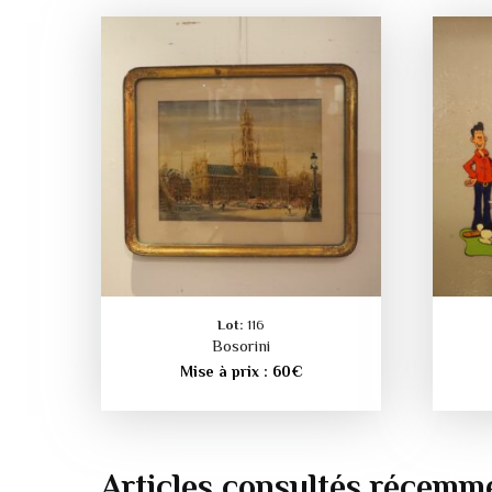
Lot:
116
Bosorini
Mise à prix :
60
€
Articles consultés récemm