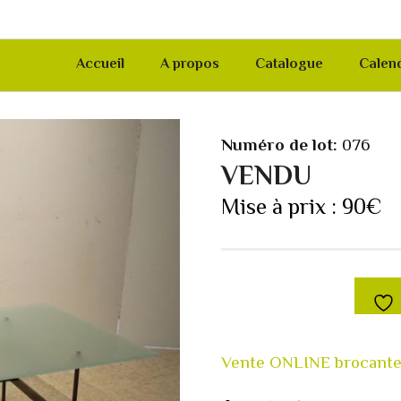
Accueil
A propos
Catalogue
Calend
Numéro de lot:
076
VENDU
Mise à prix :
90
€