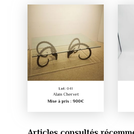
Lot:
041
Alain Chervet
Mise à prix :
900
€
Articles consultés récemm