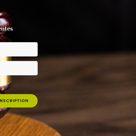
entes
s.
INSCRIPTION