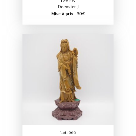
Lot:
195
Decoster J
Mise à prix :
30
€
Lot:
066