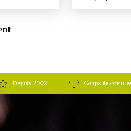
ent
Depuis 2002
Coups de coeur a