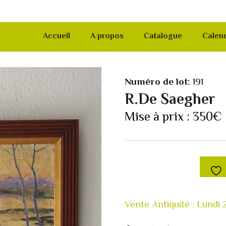
Accueil
A propos
Catalogue
Calend
Numéro de lot:
191
R.De Saegher
Mise à prix :
350
€