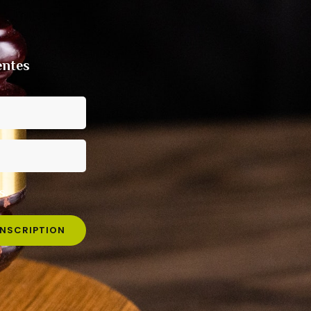
entes
s.
INSCRIPTION