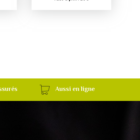
ssurés
Aussi en ligne