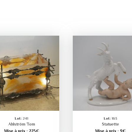
Lot:
241
Lot:
163
Ahlström Tom
Statuette
Mise à prix :
225
€
Mise à prix :
9
€