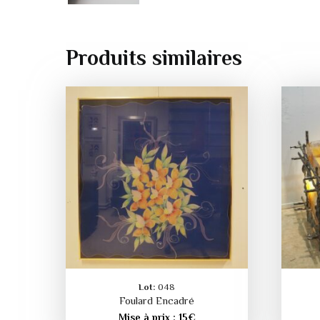
Produits similaires
Lot:
048
Foulard Encadré
Mise à prix :
15
€