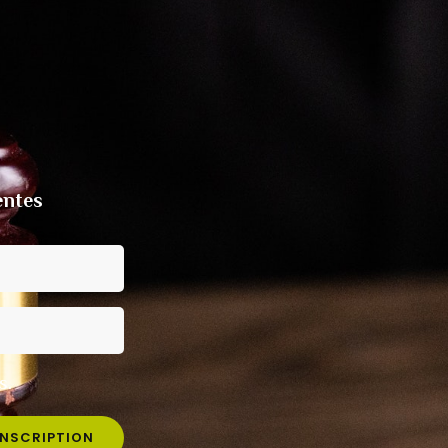
entes
s.
INSCRIPTION