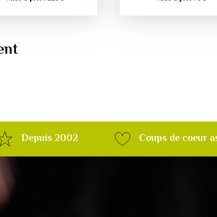
ent
Depuis 2002
Coups de coeur a