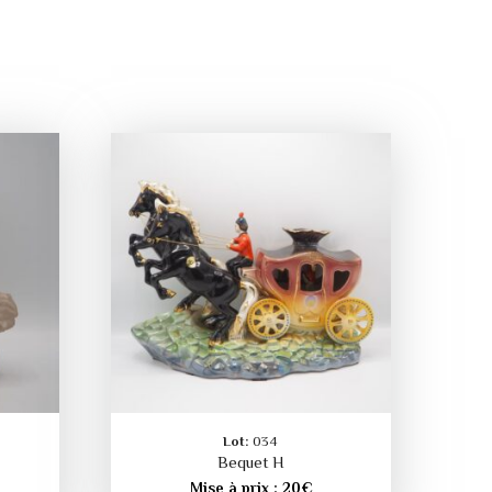
Lot:
034
Bequet H
Mise à prix :
20
€