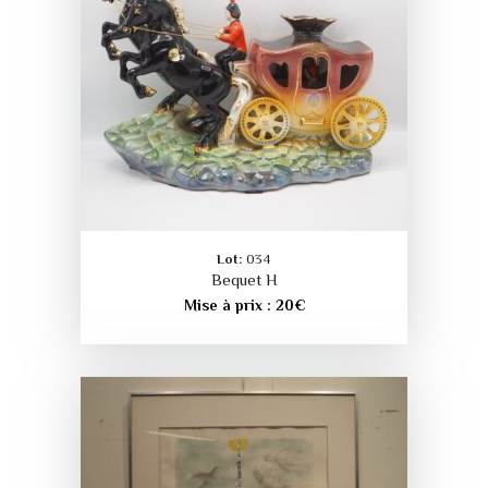
Lot:
034
Bequet H
Mise à prix :
20
€