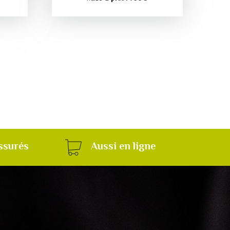
ssurés
Aussi en ligne