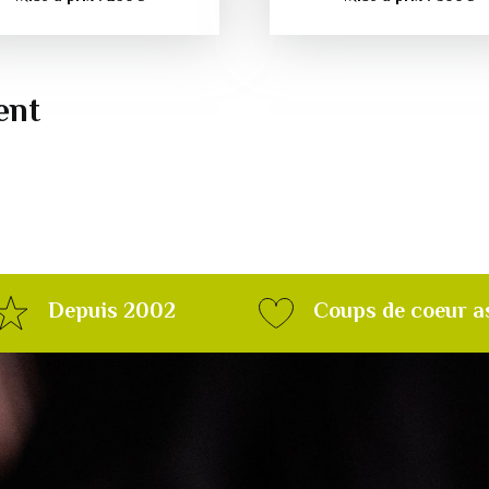
ent
Depuis 2002
Coups de coeur a