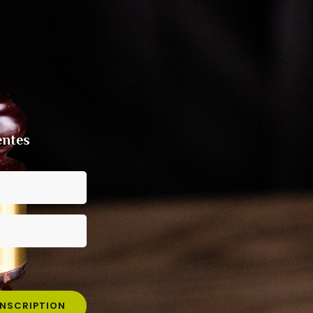
entes
s.
INSCRIPTION