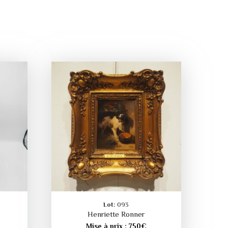
Lot:
093
Henriette Ronner
Mise à prix :
750
€