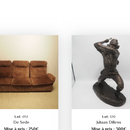
Lot:
051
Lot:
120
De Sede
Juliaan Dillens
Mise à prix :
250
€
Mise à prix :
300
€