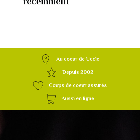
récemment
Au coeur de Uccle
Depuis 2002
Coups de coeur assurés
Aussi en ligne