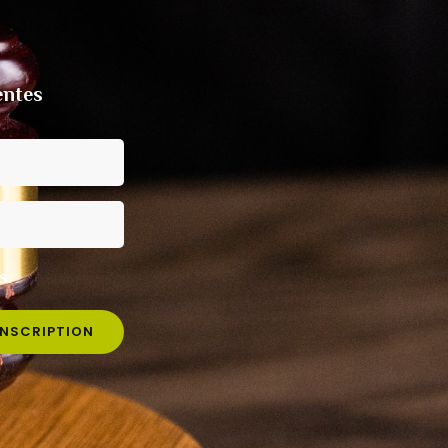
entes
s.
INSCRIPTION