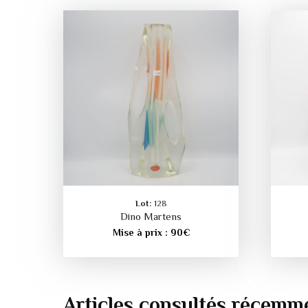
Lot:
128
Dino Martens
Mise à prix :
90
€
Articles consultés récemm