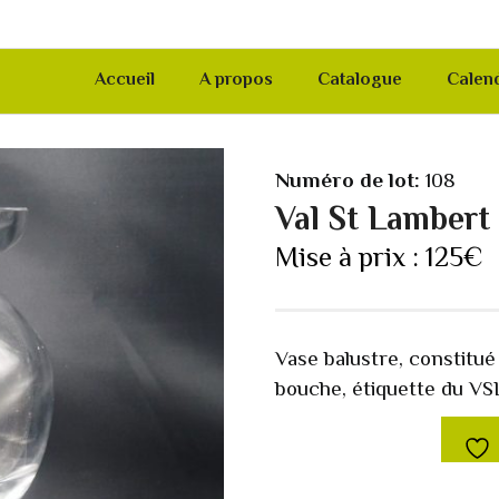
Accueil
A propos
Catalogue
Calend
Numéro de lot:
108
Val St Lambert
Mise à prix :
125
€
Vase balustre, constitué
bouche, étiquette du VSL