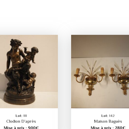
Lot:
111
Lot:
142
Clodion D’après
Maison Baguès
Mise à prix :
900
€
Mise à prix :
280
€