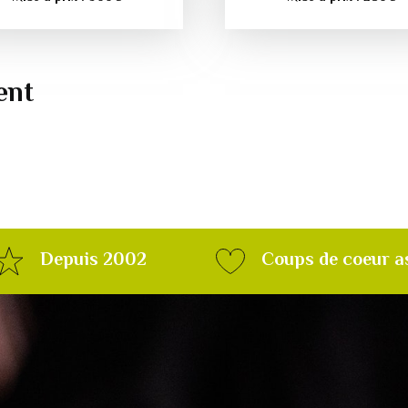
ent
Depuis 2002
Coups de coeur a