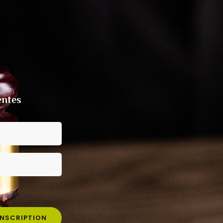
entes
s.
INSCRIPTION