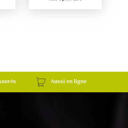
ssurés
Aussi en ligne