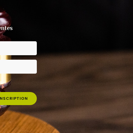
entes
s.
INSCRIPTION