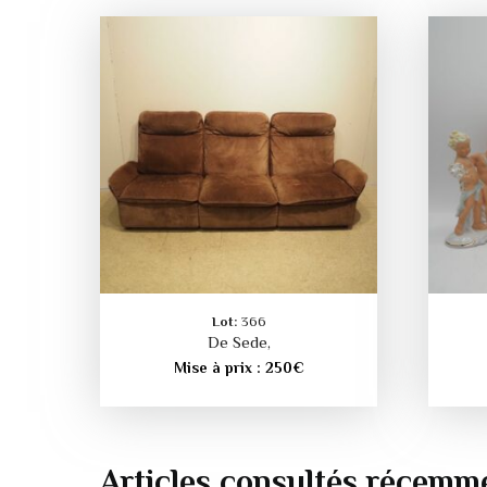
Lot:
366
De Sede,
Mise à prix :
250
€
Articles consultés récemm