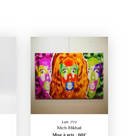
Lot:
259
Mich Mikhail
Mise à prix :
60
€