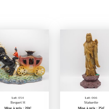
Lot:
034
Lot:
066
Bequet H
Statuette
Mise à prix :
20
€
Mise à prix :
25
€