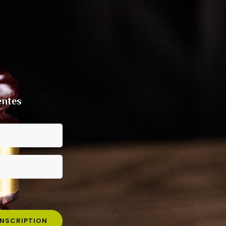
entes
s.
INSCRIPTION