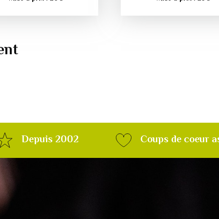
ent
Depuis 2002
Coups de coeur a