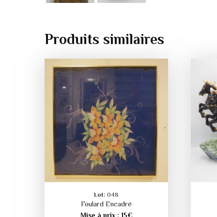
Produits similaires
Lot:
048
Foulard Encadré
Mise à prix :
15
€