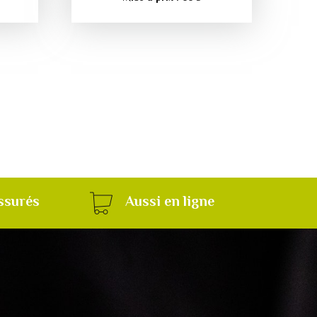
ssurés
Aussi en ligne