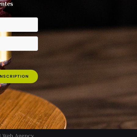
entes
s.
INSCRIPTION
 Web Agency